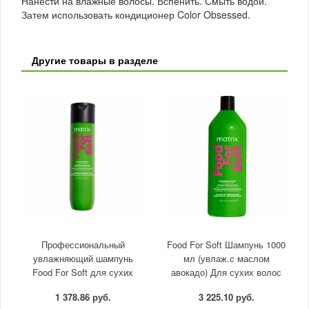
Нанести на влажные волосы. Вспенить. Смыть водой.
Затем использовать кондиционер Color Obsessed.
Другие товары в разделе
Профессиональный
Food For Soft Шампунь 1000
увлажняющий шампунь
мл (увлаж.с маслом
Food For Soft для сухих
авокадо) Для сухих волос
волос с маслом авокадо и
1 378.86 руб.
3 225.10 руб.
гиалуроновой к