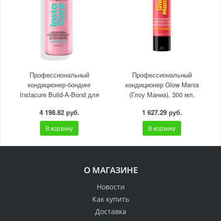
Профессиональный
Профессиональный
кондиционер-бондинг
кондиционер Glow Mania
Instacure Build-A-Bond для
(Глоу Маниа), 300 мл,
восстановления очень
4 198.82 руб.
1 627.29 руб.
поврежденных во
В корзину
В корзину
О МАГАЗИНЕ
Новости
Как купить
Доставка