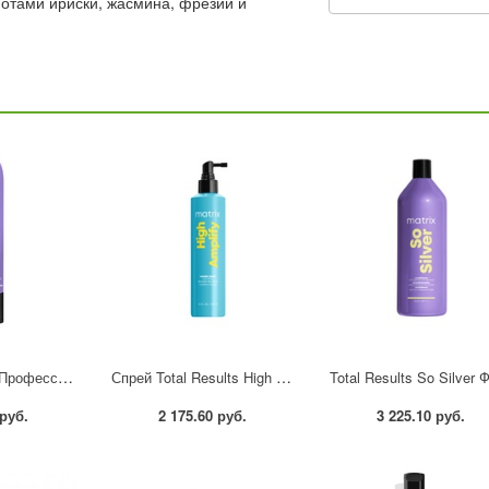
нотами ириски, жасмина, фрезии и
Matrix So Silver Профессиональный фиолетовый оттеночный кондиционер от желтизны блонда, 300 мл
Спрей Total Results High Amplify Wonder Boost для прикорневого объема, 250 мл
 руб.
2 175.60 руб.
3 225.10 руб.