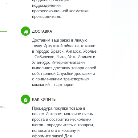
подразделения
профессиональной косметики
производителя.
ДОСТАВКА
Доставим ваш заказ в любую
точку Иркутской области, а также
в города: Братск, Ангарск, Усолье
- Сибирское, Чита, Усть-Илимск и
Улан-Удэ. Интернет-магазин
выполняет доставку товара своей
собственной Службой доставки и
с привлечением транспортных
компаний – партнеров.
КАК КУПИТЬ
Total Results So Silver Фиолетовый шампунь нейтрализации нежелательной желтизны
Процедура покупки товара в
нашем Интернет-магазине очень
проста и состоит из нескольких
шагов - определитесь с товаром,
положите его в корзину и
оформите заказ! Для