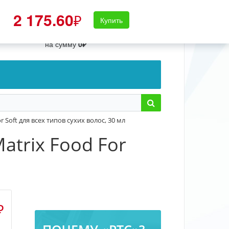
2 175.60
₽
Купить
Войти
кого
Корзина
0 товаров
на сумму
0₽
oft для всех типов сухих волос, 30 мл
trix Food For
₽