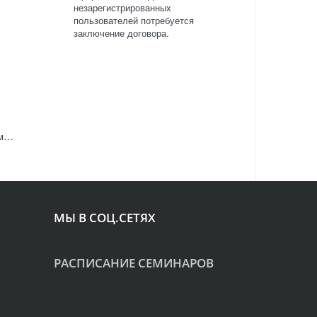
незарегистрированных
пользователей потребуется
заключение договора.
Профессиональный шампунь-бондинг Instacure Build-A-Bond для восстановления очень поврежденных волос,
МЫ В СОЦ.СЕТЯХ
РАСПИСАНИЕ СЕМИНАРОВ