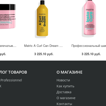
Несмываемый запечатывающий бондинг-бальзам для восстановления очень поврежденных волос, 75мл
Matrix A Curl Can Dream Профессиональный увлажняющий шампунь для вьющихся волос, 1000 мл
 руб.
3 225.10 руб.
3 225.10 руб.
ЛОГ ТОВАРОВ
О МАГАЗИНЕ
l Professionnel
Новости
X
Как купить
Доставка
О магазине
Контакты