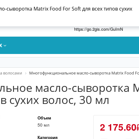
сыворотка Matrix Food For Soft для всех типов сухих
Время работы: Пн-Пт 09.00-18.00
7952 612 5252
Адрес: Иркутск ,Александра Невс
95. ООО РТС, ИНН 0326481236
https://go.2gis.com/GuImN
IX
за волосами
Многофункциональное масло-сыворотка Matrix Food For S
ьное масло-сыворотка Ma
ов сухих волос, 30 мл
Объем
2 175.60
50 мл
Категория