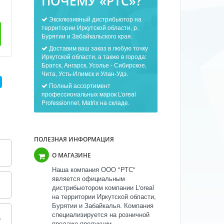
ПОЧЕМУ «РТС»?
Эксклюзивный дистрибьютор на
территории Иркутской области, р.
Бурятии и Забайкальского края.
Доставим ваш заказ в любую точку
Иркутской области, а также в города:
Братск, Ангарск, Усолье - Сибирское,
Чита, Усть-Илимск и Улан-Удэ.
Полный ассортимент
профессиональных марок L’oreal
Professionnel, Matrix на складе.
ПОЛЕЗНАЯ ИНФОРМАЦИЯ
О МАГАЗИНЕ
Наша компания ООО "РТС"
является официальным
дистрибьютором компании L'oreal
на территории Иркутской области,
Бурятии и Забайкалья. Компания
специализируется на розничной
а
продаже продукции