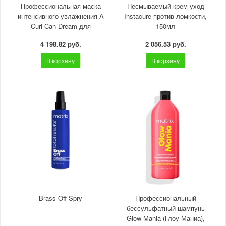
Профессиональная маска
Несмываемый крем-уход
интенсивного увлажнения A
Instacure против ломкости,
Curl Can Dream для
150мл
кудрявых и вьющихся
4 198.82 руб.
2 056.53 руб.
волос, 1000
В корзину
В корзину
Brass Off Spry
Профессиональный
бессульфатный шампунь
Glow Mania (Глоу Маниа),